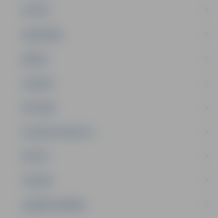
PILSĒTA
SABIEDRĪBA
ĢIMENE
JAUNIEŠI
SATIKSME
SOCIĀLAIS ATBALSTS
SPORTS
TŪRISMS
UZŅĒMĒJDARBĪBA