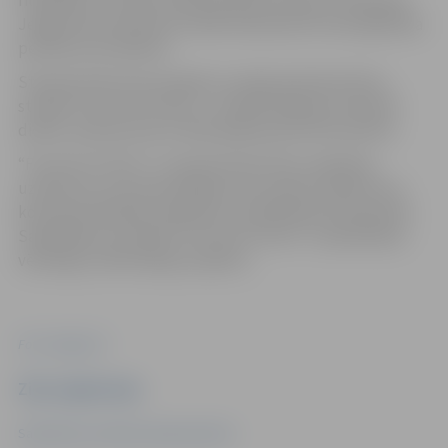
Jelgavā tiks iesaistītas vairāk nekā desmit attiecīgā laika
perioda automašīnas.
Starptautisko kino projektu Latvijā nodrošina filmu
studija “Forma Pro Films”. Latvijā filmēšana notiek 45
dienas, laika posmā no 2025. gada janvāra līdz aprīlim.
“Forma Pro Films” ir starptautisks filmu ražošanas
uzņēmums, kas specializējas sava audiovizuālā satura
konceptualizācijā, ražošanā un izplatīšanā visā pasaulē.
Sadarbības rezultātā “Forma Pro Films” ir piesaistījusi
vērienīgu Lielbritānijas projektu.
Foto: Jelgava.lv
Ziņu sagatavoja
Sabiedrisko attiecību departaments