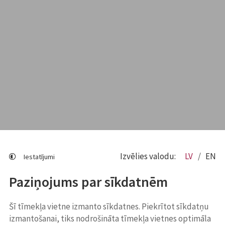
Izvēlies valodu:
LV
EN
Iestatījumi
Paziņojums par sīkdatnēm
Šī tīmekļa vietne izmanto sīkdatnes. Piekrītot sīkdatņu
izmantošanai, tiks nodrošināta tīmekļa vietnes optimāla