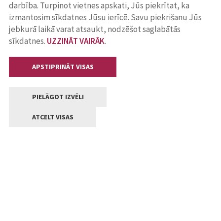
darbība. Turpinot vietnes apskati, Jūs piekrītat, ka
izmantosim sīkdatnes Jūsu ierīcē. Savu piekrišanu Jūs
jebkurā laikā varat atsaukt, nodzēšot saglabātās
sīkdatnes.
UZZINĀT VAIRĀK
.
APSTIPRINĀT VISAS
PIELĀGOT IZVĒLI
ATCELT VISAS
Kontakti