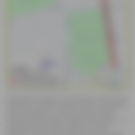
Lielbritānijas kompānijas uzņemtās filmas sižeta pamatā
ir detektīvu rakstnieka Jū Nēsbē romāns un tās darbība
notiek 1970. gadā Oslo. Filmas komanda atsevišķām
epizodēm kā piemērotāko izvēlējusies tieši Jelgavu – tā
ir vienīgā pilsēta Latvijā ārpus Rīgas, kur notiek
filmēšana. Lai radītu nepieciešamo noskaņu, filmēšanā