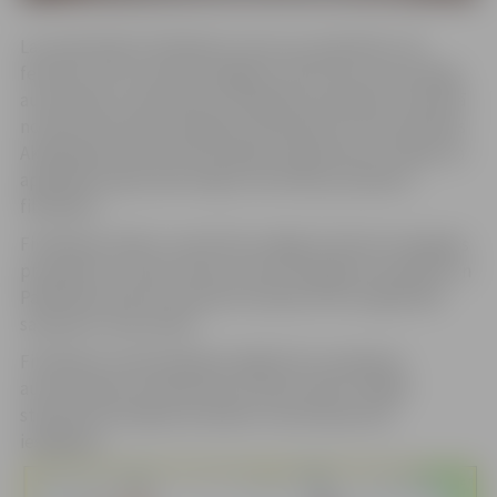
Lai nodrošinātu filmēšanas norisi, jau piektdien, 28.
februārī, tiks izvietotas pagaidu ceļa zīmes, kas aizliegs
automašīnu novietošanu Zemgales prospektā, Jāņa ielā
no Pasta ielas līdz Zemgales prospektam, kā arī pie ēkas
Akadēmijas ielā 28. Kino projekta organizatori norāda, ka
apkārtējo māju iedzīvotājus informēs par plānoto
filmēšanu.
Filmēšanas laikā 2. martā tiks izslēgti luksofori Zemgales
prospekta un Sporta ielas, kā arī Zemgales prospekta un
Palīdzības ielas krustojumā. Satiksme tiks organizēta
saskaņā ar ceļa zīmēm.
Filmēšanas nodrošināšanai daļēji tiks norobežots
autotransporta stāvlaukums Sporta ielā 2. Pārējā
stāvlaukuma daļā automašīnu novietošana būs
iespējama.