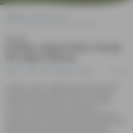
Sākumlapa
Jaunumi
Pilsēta
Svētdien Jelgavā filmēs. Īslaicīgi tiks slēgta satiksme
Klausīties
Svētdien Jelgavā filmēs. Īslaicīgi
tiks slēgta satiksme
01/03/2025
Jaunumi
Pilsēta
POIC
Sabiedrība
Satiksme
Svētdien, 2. martā, Jelgavā notiks starptautiska kino
projekta spēlfilmas epizožu filmēšana. Tās laikā no
pulksten 10 līdz 24 periodiski transporta un gājēju
kustībai būs slēgts Zemgales prospekts no
uzbrauktuves pie dzelzceļa stacijas rotācijas apļa līdz
Akadēmijas ielai un Akadēmijas iela līdz Raiņa ielai. Brīžos,
kad notiks filmēšana, īslaicīgi tiks slēgta kustība.