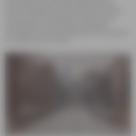
Iedzīvotājiem būs nodrošināta iespēja izbraukt un
iebraukt iekšpagalmos. Operatīvā transporta kustība
netiks traucēta un sabiedriskais transports kursēs
ierastajā grafikā, tomēr iespējama tā kavēšanās.
Informācija par satiksmes ierobežojumiem būs pieejama
arī navigācijas lietotnē “Waze”.