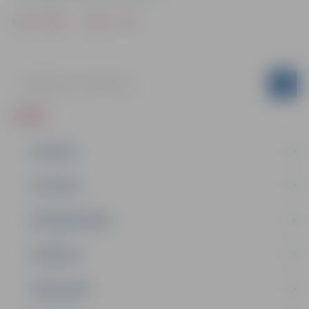
Drukāt
Dalīties
ZIŅAS
JAUNUMI
IZGLĪTĪBA
NODARBINĀTĪBA
PASĀKUMI
PAŠVALDĪBA