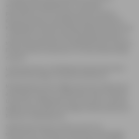
ierobežojumiem jārēķinās jau no sestdienas
pēcpusdienas. No 30. novembra pulksten 15 līdz 1.
decembra pulksten 20 aizliegts iebraukt šķērsielā no
Krišjāņa Barona ielas līdz Hercoga Jēkaba laukumam. Bet
1. decembrī no pulksten 8 līdz 19 aizliegts apstāties un
stāvēt Lielās ielas posmā no Akadēmijas ielas krustojuma
līdz Pasta ielas krustojumam un Uzvaras ielā pie karogu
mastiem.
Lielās ielas posms no Akadēmijas ielas līdz Pasta ielai 1.
decembrī būs slēgts no pulksten 16.30 līdz 18.
Minētajā laikā autobusi slēgto ielas posmu apbrauks pa
apvedceļiem. Braucot no Pārlielupes Tušķu virzienā: pa
Uzvaras ielu–Krišjāņa Barona ielu–Pasta ielu–Lielo ielu,
tālāk pa ierasto maršrutu; pretējā virzienā: pa Pasta ielu–
Raiņa ielu–Akadēmijas ielu.
Sabiedriskā transporta maršrutu reisi, kuru
sākumpunkts ir satiksmes ierobežojumu laikā slēgtās