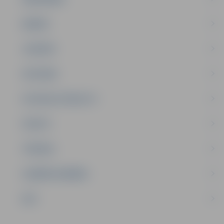
ĢIMENE
JAUNIEŠI
SATIKSME
SOCIĀLAIS ATBALSTS
SPORTS
TŪRISMS
UZŅĒMĒJDARBĪBA
NVO