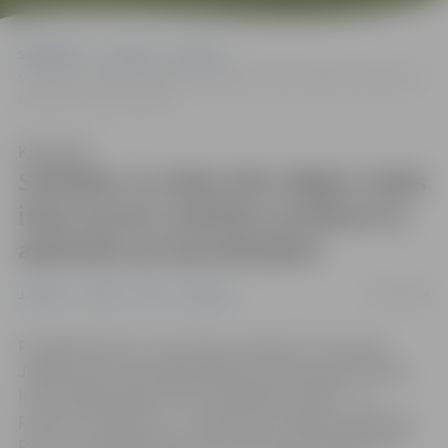
Sākumlapa
Jaunumi
Pilsēta
Svētdien uz laiku būs slēgts Lielās ielas posms; pilsētas autobusi to
apbrauks pa apvedceļiem
Klausīties
Svētdien uz laiku būs slēgts Lielās
ielas posms; pilsētas autobusi to
apbrauks pa apvedceļiem
28/11/2024
Jaunumi
Pilsēta
POIC
Satiksme
Pirmajā adventē, 1. decembrī, pulksten 17 Hercoga
Jēkaba laukumā kopīgi iedegsim pilsētas galveno egli.
Iedzīvotājiem jāņem vērā, ka pasākuma laikā – no
pulksten 16.30 līdz 18 – satiksmei būs slēgts Lielās ielas
posms no Akadēmijas ielas līdz Pasta ielai. Šajā laikā arī