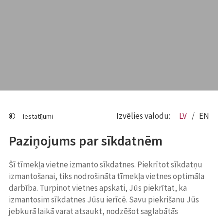
Izvēlies valodu:
LV
EN
Iestatījumi
Paziņojums par sīkdatnēm
Šī tīmekļa vietne izmanto sīkdatnes. Piekrītot sīkdatņu
izmantošanai, tiks nodrošināta tīmekļa vietnes optimāla
darbība. Turpinot vietnes apskati, Jūs piekrītat, ka
izmantosim sīkdatnes Jūsu ierīcē. Savu piekrišanu Jūs
jebkurā laikā varat atsaukt, nodzēšot saglabātās