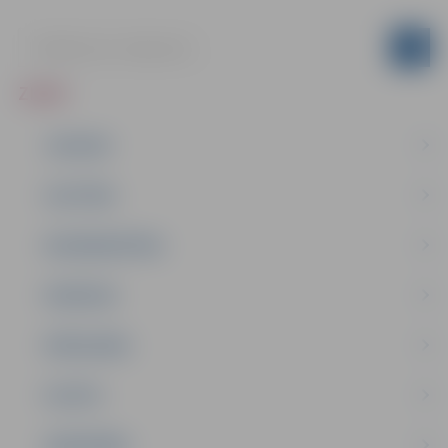
ZIŅAS
JAUNUMI
IZGLĪTĪBA
NODARBINĀTĪBA
PASĀKUMI
PAŠVALDĪBA
PILSĒTA
SABIEDRĪBA