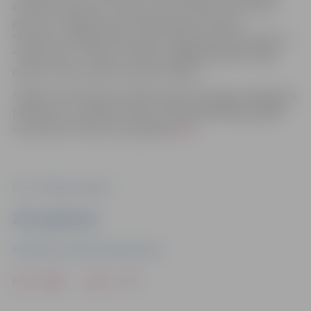
autobusu pieturas “Centrs”, tiks uzsākti no autobusu
pieturas “Jelgavas pils” (Pārlielupes virzienā),
“Autoosta” (Rūpniecības ielas rotācijas apļa virzienā) un
“Pētera iela” (Tušķu virzienā), tādējādi pasažieri lūgti
doties uz šīm autobusu pieturvietām.
Sīkāka informācija par pilsētas galvenās egles iedegšanas
pasākumu un svētku tirdziņu, kas apmeklētājus gaidīs
no pulksten 14 līdz 19, pieejama
ŠEIT
.
Foto: "Pilsētsaimniecība"
Ziņu sagatavoja
Sabiedrisko attiecību departaments
Drukāt
Dalīties