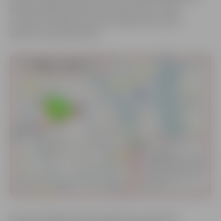
nebūs pieejama autobusu pietura “Centrs” abos
virzienos un pilsētas autobusi slēgto ielas posmu
apbrauks pa apvedceļiem.
Hercoga Jēkaba laukuma apkārtnē ar satiksmes