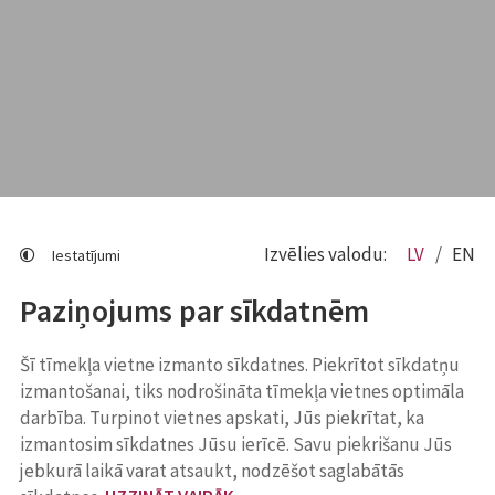
Izvēlies valodu:
LV
EN
Iestatījumi
Paziņojums par sīkdatnēm
Šī tīmekļa vietne izmanto sīkdatnes. Piekrītot sīkdatņu
izmantošanai, tiks nodrošināta tīmekļa vietnes optimāla
darbība. Turpinot vietnes apskati, Jūs piekrītat, ka
izmantosim sīkdatnes Jūsu ierīcē. Savu piekrišanu Jūs
jebkurā laikā varat atsaukt, nodzēšot saglabātās