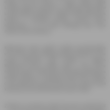
dienām viņa cieši saistīta ar mākslu. Beigusi Rīgas
Lietišķās mākslas vidusskolu un 1989. gadā absolvējusi
Latvijas Mākslas akadēmiju. Tālākās profesionālās gaitas
saistītas ar skolotājas profesiju, apmācot jaunos
māksliniekus, un arī šobrīd I.Mīlberga skolo Talsu
mākslas skolas audzēkņus.
Mākslinieces darbi izstādīti vairākās personālizstādēs
visā Latvijā, turklāt I.Mīlberga regulāri piedalās arī Talsu
novada mākslinieku darbu izstādēs un Jelgavas
Mākslinieku grupas izstādēs. Kopā ar “Talsu Krūmu
mākslas grupas” māksliniekiem 2018. gadā piedalījusies
izstādē Vitebskā un Daugavpils Marka Rotko mākslas
centrā. Mākslinieces darbi atrodami Talsu novada muzeja
kolekcijā, kā arī privātkolekcijās Latvijā un Vācijā.
Zīmējumu un akvareļu izstāde “Kas dzīvo tumšajā skapī