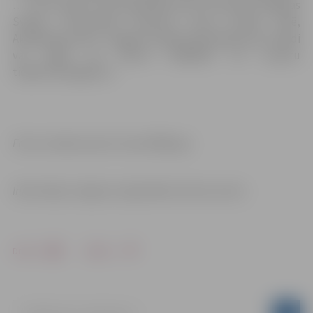
… un citi stāsti” būs apskatāma līdz 31.martam Jelgavas
Svētās Trīsvienības baznīcas torņa izstāžu zālē,
Akadēmijas ielā 1, Jelgavā. Vairāk informācijas par izstādi
var iegūt pa tālruni 63005445 vai e-pastu
tic@tornis.jelgava.lv.
Foto un darba autore: Inese Mīlberga
Informācija: Jelgavas reģionālais tūrisma centrs
Drukāt
Dalīties