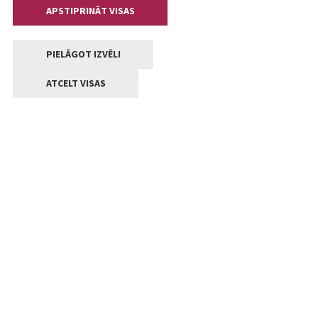
APSTIPRINĀT VISAS
PIELĀGOT IZVĒLI
ATCELT VISAS
Kontakti
Jelgavas valstpilsētas pašvaldība
Lielā iela 11, Jelgava, LV-3001
+371 63005522
pasts@jelgava.lv