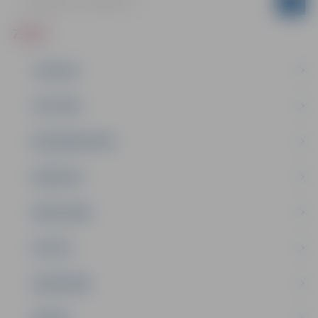
ZIŅAS
JAUNUMI
IZGLĪTĪBA
NODARBINĀTĪBA
PASĀKUMI
PAŠVALDĪBA
PILSĒTA
SABIEDRĪBA