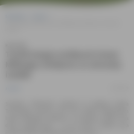
Sākumlapa
Jaunumi
Tumšā skapja noslēpumi Ineses Mīlbergas zīmējumu un akvareļu
izstādē
Klausīties
Tumšā skapja noslēpumi Ineses
Mīlbergas zīmējumu un akvareļu
izstādē
11/02/2020
Jaunumi
Sestdien, 15.februārī, pulksten 14 Jelgavas Svētās
Trīsvienības baznīcas tornī tiks atklāta mākslinieces
Ineses Mīlbergas zīmējumu un akvareļu izstāde “Kas
dzīvo tumšajā skapī … un citi stāsti”. Izstāde torņa
izstāžu zālē būs apskatāma līdz 31. martam.