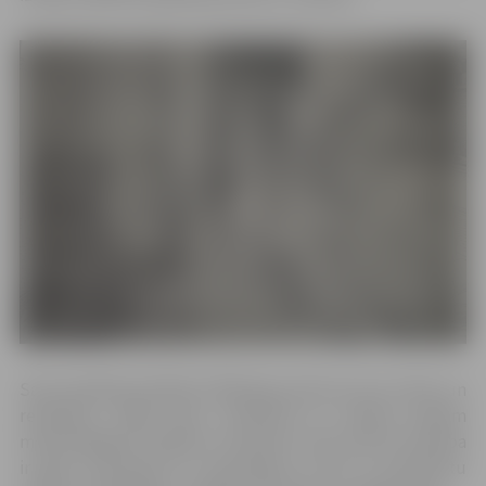
Savā radošajā darbībā I.Mīlberga pieturas pie zemes un
realitātes, tādēļ neko neizdomā un neseko pašiem
modernākajiem mākslas virzieniem. Viņai dzīves īstenība
ir gana interesanta un pievilcīga, lai par to pastāstītu