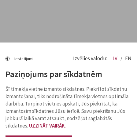
Izvēlies valodu:
LV
EN
Iestatījumi
Paziņojums par sīkdatnēm
Šī tīmekļa vietne izmanto sīkdatnes. Piekrītot sīkdatņu
izmantošanai, tiks nodrošināta tīmekļa vietnes optimāla
darbība. Turpinot vietnes apskati, Jūs piekrītat, ka
izmantosim sīkdatnes Jūsu ierīcē. Savu piekrišanu Jūs
jebkurā laikā varat atsaukt, nodzēšot saglabātās
sīkdatnes.
UZZINĀT VAIRĀK
.