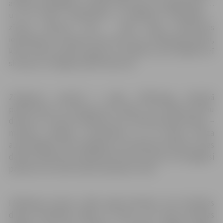
arīdzan skatītājiem. Izstādē “Kas dzīvo tumšajā skapī …
un citi stāsti” māksliniece ar dažādiem līdzekļiem –
zīmuli, akvareli, tušu – rāda mazas meitenītes
iepazīšanos ar pasauli, kurā viņai viss ir ārkārtīgi saistoši,
katrs sīkums izraisa sajūsmu un apbrīnu, bet dažkārt arī
skumjus un sāpīgus pārdzīvojumus.
Zīmējumu pamatā ir pašas I.Mīlbergas bērnībā
piedzīvotais un atmiņas par vietām, kur vadītas bērnu
dienas un tuviem cilvēkiem, kuri vienmēr bijuši blakus –
mamma, opapiņš, vecmāmiņas un arī bērnu dārza
audzinātājas. Visai iespējams, ka šodienas bērniem viņas
darbos attēlotais izskatās kā brīnumu pilna, sen aizgājusi
pasaule, kas varētu šķist kā pasaku zeme.
I.Mīlberga dzimusi 1962. gadā Kandavā, bet bērnības
dienas pavadījusi Rīgā un Talsos. Jau kopš jaunības