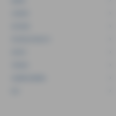
ĢIMENE
JAUNIEŠI
SATIKSME
SOCIĀLAIS ATBALSTS
SPORTS
TŪRISMS
UZŅĒMĒJDARBĪBA
NVO