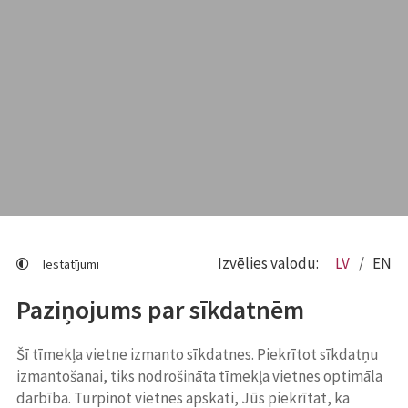
Izvēlies valodu:
LV
EN
Iestatījumi
Paziņojums par sīkdatnēm
Šī tīmekļa vietne izmanto sīkdatnes. Piekrītot sīkdatņu
izmantošanai, tiks nodrošināta tīmekļa vietnes optimāla
darbība. Turpinot vietnes apskati, Jūs piekrītat, ka