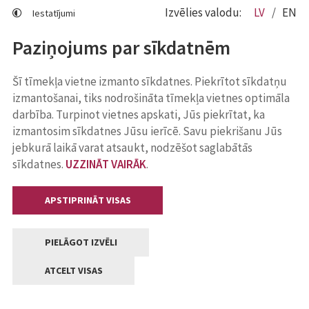
Izvēlies valodu:
LV
EN
Iestatījumi
Paziņojums par sīkdatnēm
Šī tīmekļa vietne izmanto sīkdatnes. Piekrītot sīkdatņu
izmantošanai, tiks nodrošināta tīmekļa vietnes optimāla
darbība. Turpinot vietnes apskati, Jūs piekrītat, ka
izmantosim sīkdatnes Jūsu ierīcē. Savu piekrišanu Jūs
jebkurā laikā varat atsaukt, nodzēšot saglabātās
sīkdatnes.
UZZINĀT VAIRĀK
.
APSTIPRINĀT VISAS
PIELĀGOT IZVĒLI
ATCELT VISAS