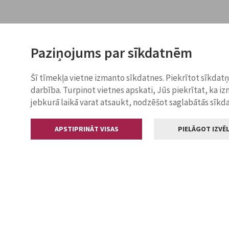
Paziņojums par sīkdatnēm
Šī tīmekļa vietne izmanto sīkdatnes. Piekrītot sīkdat
darbība. Turpinot vietnes apskati, Jūs piekrītat, ka i
jebkurā laikā varat atsaukt, nodzēšot saglabātās sīkd
APSTIPRINĀT VISAS
PIELĀGOT IZVĒL
Kontakti
Jelgavas valstp