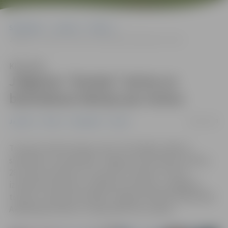
Sākumlapa
Jaunumi
Pilsēta
Jelgavas “Zontas” aicina uz bezmaksas lekciju par stresu
Klausīties
Jelgavas “Zontas” aicina uz
bezmaksas lekciju par stresu
26/03/2023
Jaunumi
Pilsēta
Sabiedrība
Seniori
Turpinot atvērto lekciju ciklu “Par labāku nākotni
sievietēm un meitenēm” Jelgavas Zonta klubs otrdien,
28. martā, pulksten 17.15 aicina uz lekciju “Stresa
izraisītie traucējumi: vadīšanas metodes, autogēnais
treniņš”. Lekcija norisināsies Jelgavas Pilsētas bibliotēkā
Akadēmijas ielā 26, un ieeja tajā ir bez maksas.