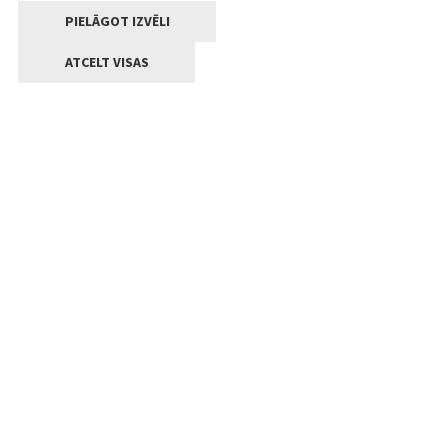
PIELĀGOT IZVĒLI
ATCELT VISAS
Kontakti
Jelgavas valstpilsētas pašvaldība
Lielā iela 11, Jelgava, LV-3001
+371 63005522
pasts@jelgava.lv
Klientu apkalpošana