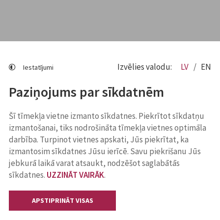
Izvēlies valodu:
LV
EN
Iestatījumi
Paziņojums par sīkdatnēm
Šī tīmekļa vietne izmanto sīkdatnes. Piekrītot sīkdatņu
izmantošanai, tiks nodrošināta tīmekļa vietnes optimāla
darbība. Turpinot vietnes apskati, Jūs piekrītat, ka
izmantosim sīkdatnes Jūsu ierīcē. Savu piekrišanu Jūs
jebkurā laikā varat atsaukt, nodzēšot saglabātās
sīkdatnes.
UZZINĀT VAIRĀK
.
APSTIPRINĀT VISAS