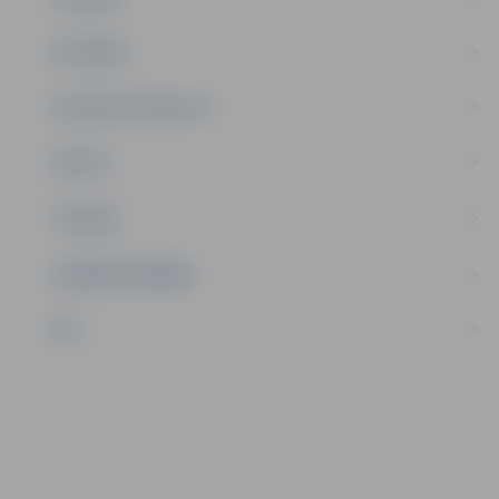
SATIKSME
SOCIĀLAIS ATBALSTS
SPORTS
TŪRISMS
UZŅĒMĒJDARBĪBA
NVO