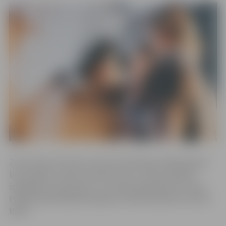
Zonta klubs informē, ka 28. martā lekcijas dalībniekiem
būs iespēja uzzināt, kā vadīt stresu, kā sev palīdzēt
izdegšanas, depresijas un trauksmes gadījumā. Lekciju
Pilsētas bibliotēkā pasniegs sertificēta psihiatre Liesma
Baltā.