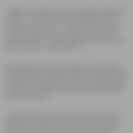
Jāatgādina, ka Jelgavas Zonta klubs šogad aizsāka jaunu
iniciatīvu – atvērto lekciju ciklu “Par labāku nākotni
meitenēm un sievietēm”, – lai meitenēm un sievietēm
palīdzētu apzināties savas sociālās, ekonomiskās un
karjeras iespējas, jo “izglītība dod spārnus sievietēm, lai
lidotu tik augstu, cik pašas gribam”.
Aprīlī iecerēts runāt par sievieti līderi – sievieti vadībā,
uzņēmējdarbībā un pilsoniskā sabiedrībā. Savukārt maija
lekcija būs veltīta digitāliem rīkiem un attālinātā darba
vadībai. Vasarā lielāka uzmanība tiks pievērsta dažādām
radošām darbnīcām.
Lekcijās piedalīties aicināts jebkurš, tām iepriekš nav
jāpiesakās, un dalība ir bez maksas. Precīzu turpmāko
lekciju norises laiku un vietu varēs uzzināt Jelgavas