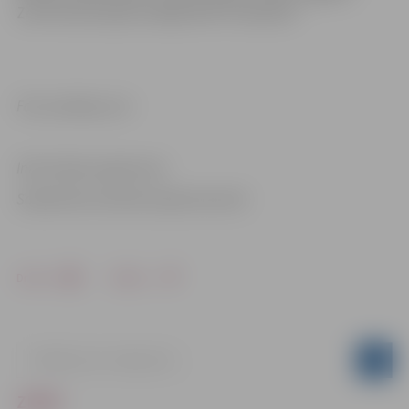
Zonta kluba lapā sociālajā tīklā “Facebook”.
Foto: pixabay.com
Informācija sagatavota
Sabiedrisko attiecību departamentā
Drukāt
Dalīties
ZIŅAS