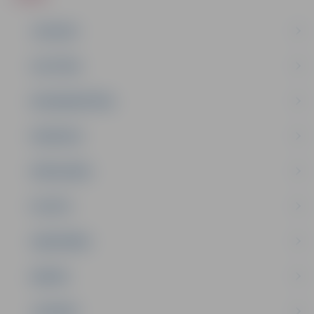
JAUNUMI
IZGLĪTĪBA
NODARBINĀTĪBA
PASĀKUMI
PAŠVALDĪBA
PILSĒTA
SABIEDRĪBA
ĢIMENE
JAUNIEŠI