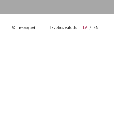
Izvēlies valodu:
LV
EN
Iestatījumi
Lapas karte
Viegli lasīt