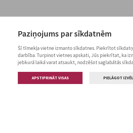
Paziņojums par sīkdatnēm
Šī tīmekļa vietne izmanto sīkdatnes. Piekrītot sīkdat
darbība. Turpinot vietnes apskati, Jūs piekrītat, ka i
jebkurā laikā varat atsaukt, nodzēšot saglabātās sīkd
APSTIPRINĀT VISAS
PIELĀGOT IZVĒL
Kontakti
Jelgavas valstp