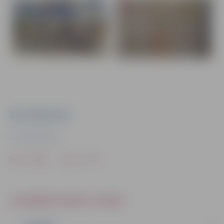
Ziņu sagatavoja
JN “Junda”, 2024
Drukāt
Dalīties
JAUNRADES NAMS “JUNDA”