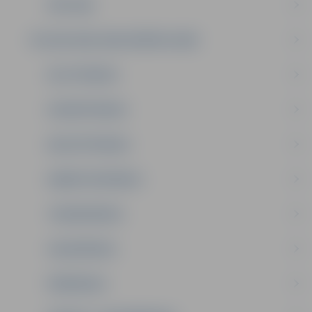
VĒSTURE
PULCIŅI 2025./2026. MĀCĪBU GADĀ
DEJOTPRIEKS
DZIEDĀTPRIEKS
MUZICĒTPRIEKS
DARBOTIESPRIEKS
TEHNIKPRIEKS
VALODPRIEKS
ĪPAŠPRIEKS