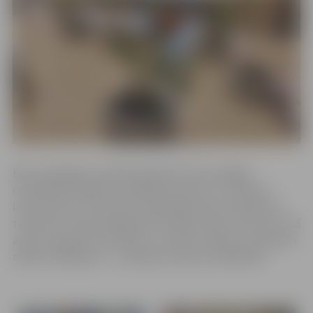
Bērni pedagogu vadībā darbojās daudzveidīgās
nodarbībās, apgūstot dažādas prasmes un tehnikas.
Interesantas un saistošas nodarbības bija nospiedumu
tehnikā, kur bija iespēja pētīt dažādu augu struktūras. Kā
augu nospiedumi izskatās uz auduma maisiņa, paštaisīta
māla izstrādājuma – to pētīja nometnes dalībnieki.