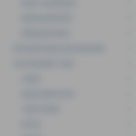
PRIVĀTS: JAUNIEŠPRIEKS
PIRMSSKOLNIEKPRIEKS
DAŽĀDGAUMJUPRIEKS
METODISKAIS DARBS, KURSI PEDAGOGIEM
STRUKTŪRVIENĪBA “LEDIŅI”
JAUNUMI
VASARAS NOMETNE 2026
"LEDIŅI" PIEDĀVĀ
VĒSTURE