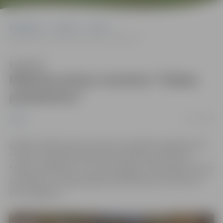
Sākumlapa
Jaunumi
Junda
Mākslas jomas nometne “Dabas pieskāriens”
Klausīties
Mākslas jomas nometne “Dabas
pieskāriens”
11/07/2024
Junda
Dažādu māksliniecisko tehniku piepildīta šogad bija JN
“Junda” organizētā mākslas jomas dienas nometne
“Dabas pieskāriens”, kura norisinājās no 2024. gada 10. līdz
14. jūnijam un tajā piedalījās 30 dalībnieki vecumā no 9
līdz 13 gadiem.