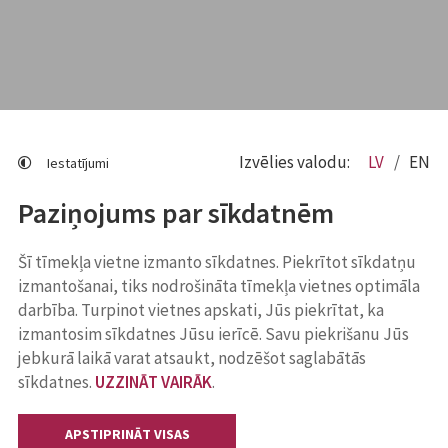
Izvēlies valodu:
LV
EN
Iestatījumi
Paziņojums par sīkdatnēm
Šī tīmekļa vietne izmanto sīkdatnes. Piekrītot sīkdatņu
izmantošanai, tiks nodrošināta tīmekļa vietnes optimāla
darbība. Turpinot vietnes apskati, Jūs piekrītat, ka
izmantosim sīkdatnes Jūsu ierīcē. Savu piekrišanu Jūs
jebkurā laikā varat atsaukt, nodzēšot saglabātās
sīkdatnes.
UZZINĀT VAIRĀK
.
APSTIPRINĀT VISAS