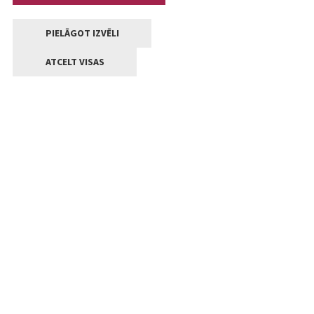
PIELĀGOT IZVĒLI
ATCELT VISAS
Kontakti
Jelgavas valstpilsētas pašvaldība
Lielā iela 11, Jelgava, LV-3001
+371 63005522
pasts@jelgava.lv