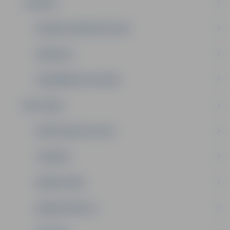
JAUNUMI
VASARAS NOMETNES 2026
VAKANCES
UZŅEMŠANA PULCIŅOS
PAR JUNDU
PRIVĀTUMA POLITIKA
JUNDIEŠI
DARBA PLĀNS
ADMINISTRĀCIJA