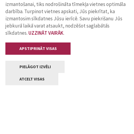
izmantošanai, tiks nodrošināta tīmekļa vietnes optimāla
darbība. Turpinot vietnes apskati, Jūs piekrītat, ka
izmantosim sīkdatnes Jūsu ierīcē. Savu piekrišanu Jūs
jebkurā laikā varat atsaukt, nodzēšot saglabātās
sīkdatnes.
UZZINĀT VAIRĀK
.
APSTIPRINĀT VISAS
PIELĀGOT IZVĒLI
ATCELT VISAS