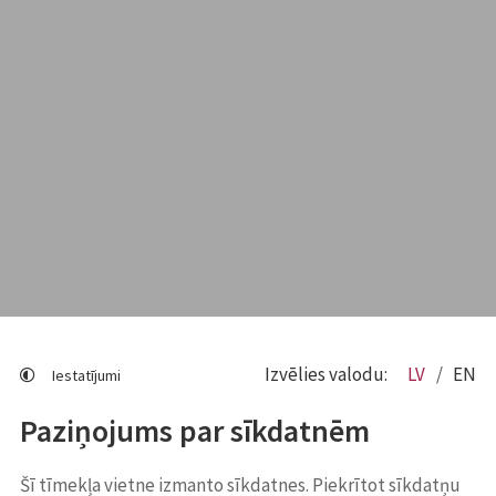
Izvēlies valodu:
LV
EN
Iestatījumi
Paziņojums par sīkdatnēm
Šī tīmekļa vietne izmanto sīkdatnes. Piekrītot sīkdatņu