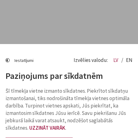
Izvēlies valodu:
LV
EN
Iestatījumi
Paziņojums par sīkdatnēm
Šī tīmekļa vietne izmanto sīkdatnes. Piekrītot sīkdatņu
izmantošanai, tiks nodrošināta tīmekļa vietnes optimāla
darbība. Turpinot vietnes apskati, Jūs piekrītat, ka
izmantosim sīkdatnes Jūsu ierīcē. Savu piekrišanu Jūs
jebkurā laikā varat atsaukt, nodzēšot saglabātās
sīkdatnes.
UZZINĀT VAIRĀK
.