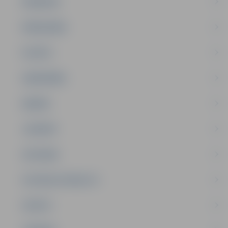
PASĀKUMI
PAŠVALDĪBA
PILSĒTA
SABIEDRĪBA
ĢIMENE
JAUNIEŠI
SATIKSME
SOCIĀLAIS ATBALSTS
SPORTS