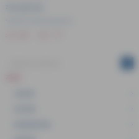
Ziņu sagatavoja
Sabiedrisko attiecību departaments
Drukāt
Dalīties
ZIŅAS
JAUNUMI
IZGLĪTĪBA
NODARBINĀTĪBA