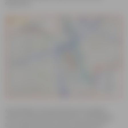
organizāciju.
Apmeklētājiem transportlīdzekļus būs iespējams
novietot stāvlaukumā Pilssalas ielā 1, stāvvietā pļavā
pretī Jelgavas pilij (Vecais ceļš), stāvlaukumā pie