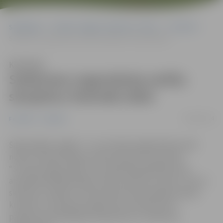
Sākumlapa
Portāla “Jelgavas Vēstnesis” arhīvs
Festivāli
Satiksmes organizācija smilšu skulptūru festivāla laikā
Klausīties
Satiksmes organizācija smilšu
skulptūru festivāla laikā
06/06/2024
Festivāli
Jaunumi
Šajā nedēļas nogalē – 8. un 9. jūnijā Jelgavā Pasta salā
notiks starptautiskais smilšu skulptūru festivāls
“Summer Signs 2024”, kura laikā apmeklētāji varēs
apmeklēt Baltijā lielāko smilšu skulptūru parku. Līdz ar
skulptūru apskati, interesentiem būs pieejama plaša
kultūras un atpūtas programma. Aicinām pirms
pasākuma apmeklējuma iepazīties ar satiksmes