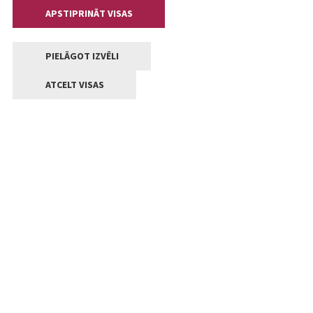
APSTIPRINĀT VISAS
PIELĀGOT IZVĒLI
ATCELT VISAS
Kontakti
Jelgavas valstpilsētas pašvaldība
Lielā iela 11, Jelgava, LV-3001
+371 63005522
pasts@jelgava.lv