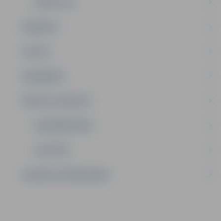
KOMITEJAS
PASĀKUMI
PILSĒTA
SABIEDRĪBA
PRIVĀTS: KONTAKTI
NODARBINĀTĪBA
IZGLĪTĪBA
SAZINIES AR PAŠVALDĪBU