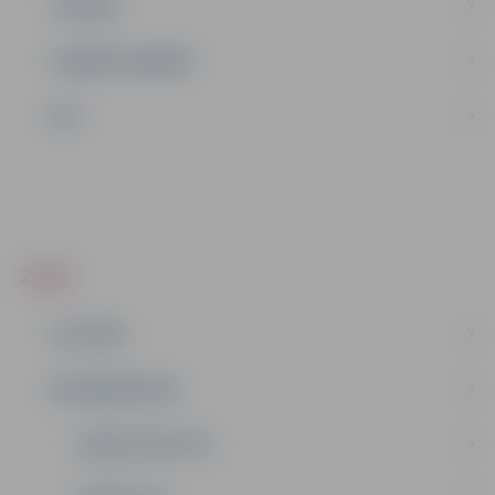
TŪRISMS
UZŅĒMĒJDARBĪBA
NVO
ZIŅAS
IZGLĪTĪBA
NODARBINĀTĪBA
DOMES DEPUTĀTI