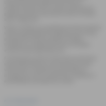
Lielupes krasta promenādes Peldu ielā, kā arī
stāvlaukumā Sporta ielā 2. Savukārt autobusiem būs
pieejamas stāvvietas Jāņa Čakstes bulvārī un Pilssalas
ielā aiz Jelgavas pils.
Vēršam uzmanību, ka no piektdienas rīta līdz pirmdienas
vakaram apmeklētājiem būs slēgta Pasta sala, tostarp,
pludmale Pasta salā, kā arī piekļuve brīvdabas
trenažieriem un volejbola laukumam, jo šie objekti
atrodas festivāla organizācijas zonā.
Festivāla laikā no pulksten 14 līdz 20 būs atvērta Pasta
salas publiskā slidotava, kurā interesenti par maksu
varēs skrituļot, izmantojot savas skrituļslidas vai
iznomājot tās uz vietas. Savukārt bērnu rotaļlaukums
apmeklētājiem būs pieejams bez maksas.
Foto: "Pilsētsaimniecība"