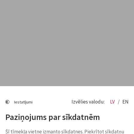
Izvēlies valodu:
LV
EN
Iestatījumi
Paziņojums par sīkdatnēm
Šī tīmekļa vietne izmanto sīkdatnes. Piekrītot sīkdatņu