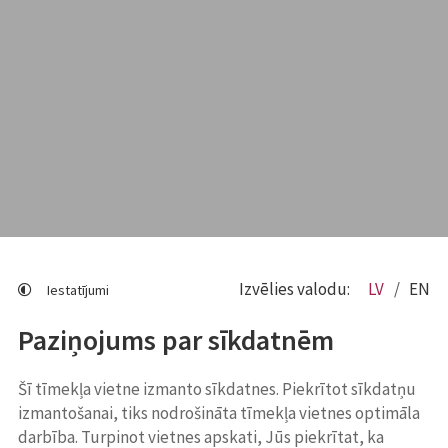
Izvēlies valodu:
LV
EN
Iestatījumi
Paziņojums par sīkdatnēm
Šī tīmekļa vietne izmanto sīkdatnes. Piekrītot sīkdatņu
izmantošanai, tiks nodrošināta tīmekļa vietnes optimāla
darbība. Turpinot vietnes apskati, Jūs piekrītat, ka