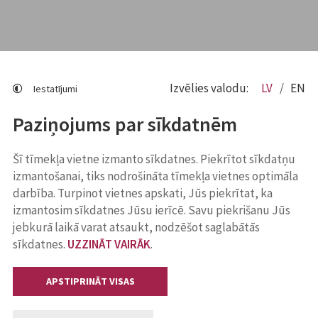
Izvēlies valodu:
LV
EN
Iestatījumi
Paziņojums par sīkdatnēm
Šī tīmekļa vietne izmanto sīkdatnes. Piekrītot sīkdatņu
izmantošanai, tiks nodrošināta tīmekļa vietnes optimāla
darbība. Turpinot vietnes apskati, Jūs piekrītat, ka
izmantosim sīkdatnes Jūsu ierīcē. Savu piekrišanu Jūs
jebkurā laikā varat atsaukt, nodzēšot saglabātās
sīkdatnes.
UZZINĀT VAIRĀK
.
APSTIPRINĀT VISAS